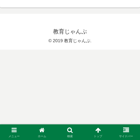
（★★★★） 人格と適応（★★★★★）
教育評価（★★） 学級集団（★）まぁ...
教育じゃんぷ
© 2019 教育じゃんぷ.
メニュー
ホーム
検索
トップ
サイドバー