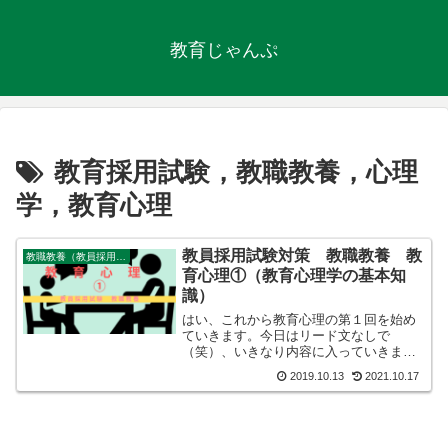
教育じゃんぷ
教育採用試験，教職教養，心理
学，教育心理
教員採用試験対策 教職教養 教
教職教養（教員採用試験）
育心理①（教育心理学の基本知
識）
はい、これから教育心理の第１回を始め
ていきます。今日はリード文なしで
（笑）、いきなり内容に入っていきます
よーー。教育心理という科目についてこ
2019.10.13
2021.10.17
の科目は、心理学の中でも、教育心理学
と呼ばれる範疇にあたる内容が出題され
ます。次が出題単元です（ついでに、出
題頻度も出しています。★５がＭＡＸで
★１がＭＩＮ）。 学習（★★★★） 発達